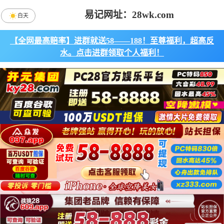
易记网址：28wk.com
白天